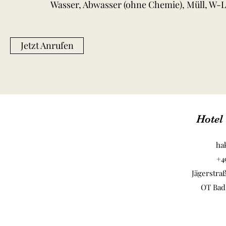
Wasser, Abwasser (ohne Chemie), Müll, W-L
Jetzt Anrufen
Hotel
ha
+4
Jägerstra
OT Bad