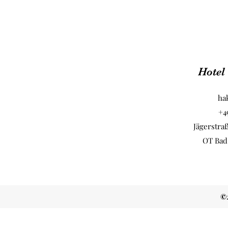
Hotel
ha
+4
Jägerstra
OT Bad
©2