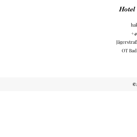
Hotel
ha
+4
Jägerstra
OT Bad
©2