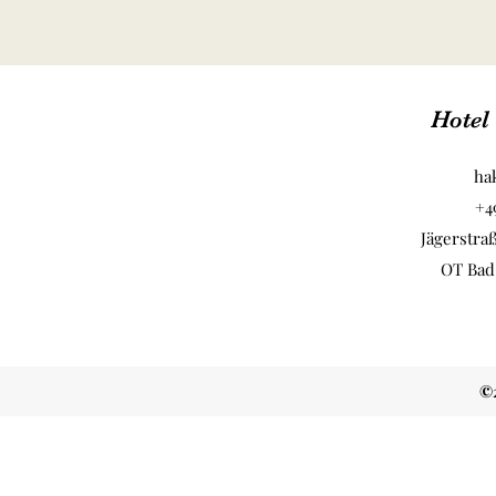
Hotel
ha
+4
Jägerstra
OT Bad
©2