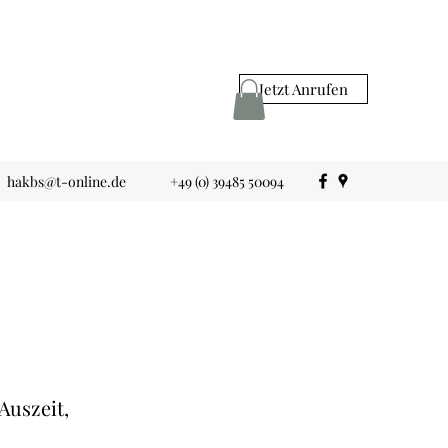
Jetzt Anrufen
hakbs@t-online.de
+49 (0) 39485 50094
Auszeit,