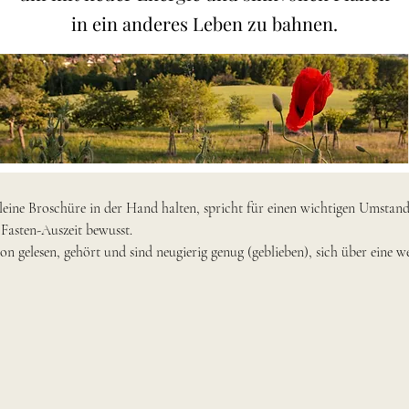
in ein anderes Leben zu bahnen.
leine Broschüre in der Hand halten, spricht für einen wichtigen Umstand:
Fasten-Auszeit bewusst.

n gelesen, gehört und sind neugierig genug (geblieben), sich über eine w
ärtigen Medizin hinausgeht. Insofern ist es auch kaum sinnvoll, Sie über d
tens zu aufzuklären – Sie mit seitenlangen „beweisenden“ Erklärungen zum
eckend, demotivierend. Sie wissen ja bereits, „worum es geht“. Deswegen se
cheidung für FASTEN-AUSZEIT treffen werden:

se zur medizinischen Wirkungen des Fastens. B. Inhalte und Umfang der
se von Dr.med.Ralf Hilbert.
