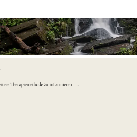


eitere Therapiemethode zu informieren – 
ie grundsätzlichen, 
 Fasten zu „langweilen“. Das ist für 
ien an dieser Stelle wenige Fakten 
 von Dr.med. Hilbert konzipierten FASTEN-