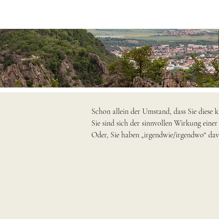
Schon allein der Umstand, dass Sie diese k
Sie sind sich der sinnvollen Wirkung einer 
Oder, Sie haben „irgendwie/irgendwo“ davo
die über die Idee der Therapien der gegenw
gesundheitsförderlichen Wirkungen des Fas
interessierte Menschen wie Sie eher abschr
skizziert, mit Hilfe derer Sie eine Ents
A. Aktuelle wissenschaftliche Erkenntnis
AUSZEIT.

C. Ärztliche und wissenschaftliche Experti