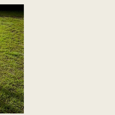
gt als Barzahlung am Tag der Anreise im 
g als eine „Rechnung für ein 
kassen und private Krankenversicherer) 
ungen ist es mir nicht möglich, die 
er Grundlage der GOÄ 


lte Stornogebühren

urzidim, Herr Marko Kurzidim

erfolgreicher Buchung der Übernachtungen 